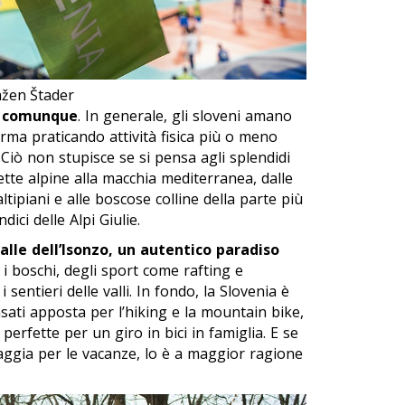
ažen Štader
o, comunque
. In generale, gli sloveni amano
rma praticando attività fisica più o meno
 Ciò non stupisce se si pensa agli splendidi
ette alpine alla macchia mediterranea, dalle
ltipiani e alle boscose colline della parte più
dici delle Alpi Giulie.
alle dell’Isonzo, un autentico paradiso
 i boschi, degli sport come rafting e
sentieri delle valli. In fondo, la Slovenia è
nsati apposta per l’hiking e la mountain bike,
 perfette per un giro in bici in famiglia. E se
iaggia per le vacanze, lo è a maggior ragione