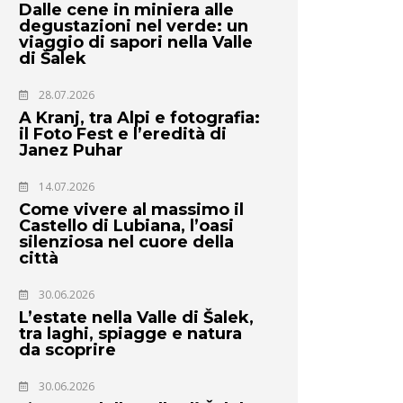
Dalle cene in miniera alle
degustazioni nel verde: un
viaggio di sapori nella Valle
di Šalek
28.07.2026
A Kranj, tra Alpi e fotografia:
il Foto Fest e l’eredità di
Janez Puhar
14.07.2026
Come vivere al massimo il
Castello di Lubiana, l’oasi
silenziosa nel cuore della
città
30.06.2026
L’estate nella Valle di Šalek,
tra laghi, spiagge e natura
da scoprire
30.06.2026