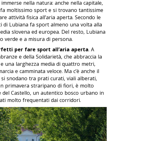
e immerse nella natura: anche nella capitale,
i fa moltissimo sport e si trovano tantissime
e attività fisica all’aria aperta. Secondo le
nti di Lubiana fa sport almeno una volta alla
media slovena ed europea. Del resto, Lubiana
o verde e a misura di persona.
fetti per fare sport all’aria aperta
. A
branze e della Solidarietà, che abbraccia la
a e una larghezza media di quattro metri,
marcia e camminata veloce. Ma c’è anche il
 si snodano tra prati curati, viali alberati,
 in primavera straripano di fiori, è molto
e del Castello, un autentico bosco urbano in
ati molto frequentati dai corridori.