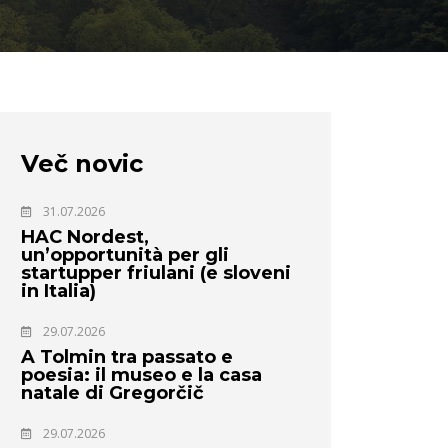
Več novic
31.07.2026
HAC Nordest,
un’opportunità per gli
startupper friulani (e sloveni
in Italia)
29.07.2026
A Tolmin tra passato e
poesia: il museo e la casa
natale di Gregorčič
29.07.2026