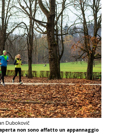
ean Dubokovič
ia aperta non sono affatto un appannaggio