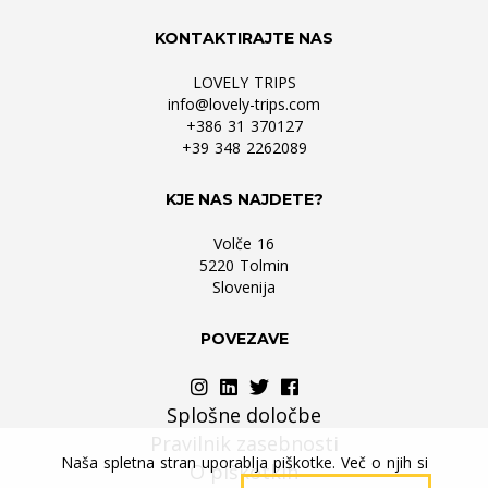
KONTAKTIRAJTE NAS
LOVELY TRIPS
info@lovely-trips.com
+386 31 370127
+39 348 2262089
KJE NAS NAJDETE?
Volče 16
5220 Tolmin
Slovenija
POVEZAVE
Splošne določbe
Pravilnik zasebnosti
Naša spletna stran uporablja piškotke. Več o njih si
O piškotkih