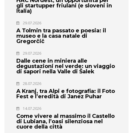
HAC Nordest, un’opportunità per
gli startupper friulani (e sloveni in
Italia)
29.07.2026
A Tolmin tra passato e poesia: il
museo e la casa natale di
Gregorčič
29.07.2026
Dalle cene in miniera alle
degustazioni nel verde: un viaggio
di sapori nella Valle di Šalek
28.07.2026
A Kranj, tra Alpi e fotografia: il Foto
Fest e l’eredità di Janez Puhar
14.07.2026
Come vivere al massimo il Castello
di Lubiana, l’oasi silenziosa nel
cuore della città