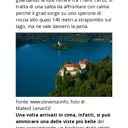
guardando la luce filtrare tra i rami. Certo, si
tratta di una salita da affrontare con calma
perché il
grad
sorge su uno sperone di
roccia alto quasi 140 metri a strapiombo sul
lago, ma ne vale davvero la pena.
Fonte: www.slovenia.info, foto di
Matevž Lenarčič
Una volta arrivati in cima, infatti, si può
ammirare una delle viste più belle
del
lago sorseggiando un bicchiere degli ottimi