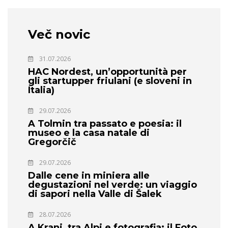
Več novic
31.07.2026
HAC Nordest, un’opportunità per
gli startupper friulani (e sloveni in
Italia)
29.07.2026
A Tolmin tra passato e poesia: il
museo e la casa natale di
Gregorčič
29.07.2026
Dalle cene in miniera alle
degustazioni nel verde: un viaggio
di sapori nella Valle di Šalek
28.07.2026
A Kranj, tra Alpi e fotografia: il Foto