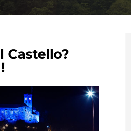
l Castello?
!