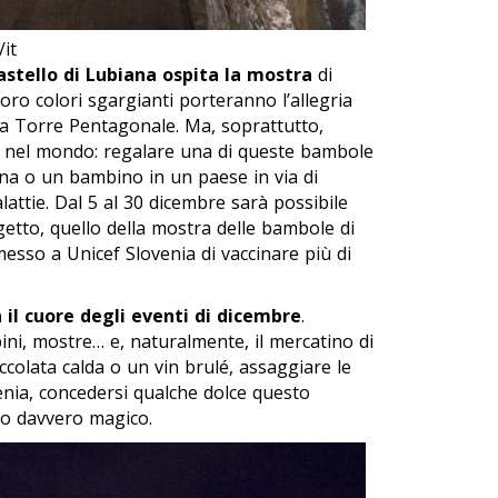
/it
astello di Lubiana ospita la mostra
di
loro colori sgargianti porteranno l’allegria
lla Torre Pentagonale. Ma, soprattutto,
i nel mondo: regalare una di queste bambole
na o un bambino in un paese in via di
lattie. Dal 5 al 30 dicembre sarà possibile
getto, quello della mostra delle bambole di
esso a Unicef Slovenia di vaccinare più di
à il cuore degli eventi di dicembre
.
bini, mostre… e, naturalmente, il mercatino di
ccolata calda o un vin brulé, assaggiare le
enia, concedersi qualche dolce questo
go davvero magico.