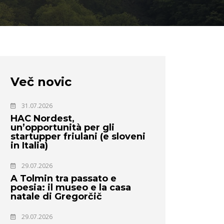
Več novic
31.07.2026
HAC Nordest,
un’opportunità per gli
startupper friulani (e sloveni
in Italia)
29.07.2026
A Tolmin tra passato e
poesia: il museo e la casa
natale di Gregorčič
29.07.2026