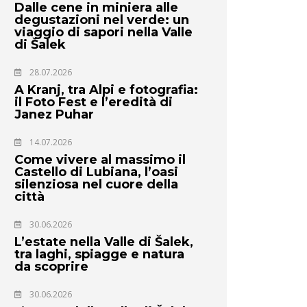
Dalle cene in miniera alle
degustazioni nel verde: un
viaggio di sapori nella Valle
di Šalek
28.07.2026
A Kranj, tra Alpi e fotografia:
il Foto Fest e l’eredità di
Janez Puhar
14.07.2026
Come vivere al massimo il
Castello di Lubiana, l’oasi
silenziosa nel cuore della
città
30.06.2026
L’estate nella Valle di Šalek,
tra laghi, spiagge e natura
da scoprire
30.06.2026