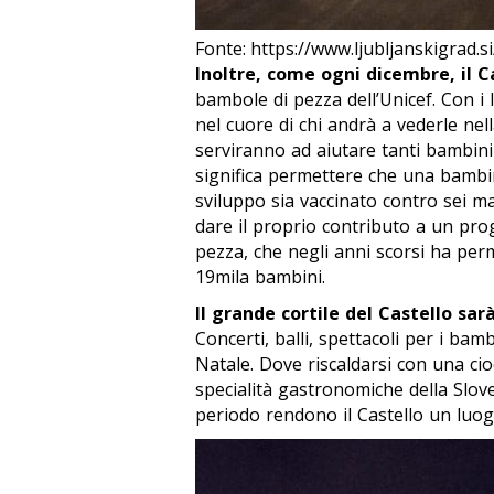
Fonte: https://www.ljubljanskigrad.si
Inoltre, come ogni dicembre, il C
bambole di pezza dell’Unicef. Con i 
nel cuore di chi andrà a vederle ne
serviranno ad aiutare tanti bambin
significa permettere che una bambi
sviluppo sia vaccinato contro sei ma
dare il proprio contributo a un pro
pezza, che negli anni scorsi ha perm
19mila bambini.
Il grande cortile del Castello sar
Concerti, balli, spettacoli per i bam
Natale. Dove riscaldarsi con una cio
specialità gastronomiche della Slov
periodo rendono il Castello un luo