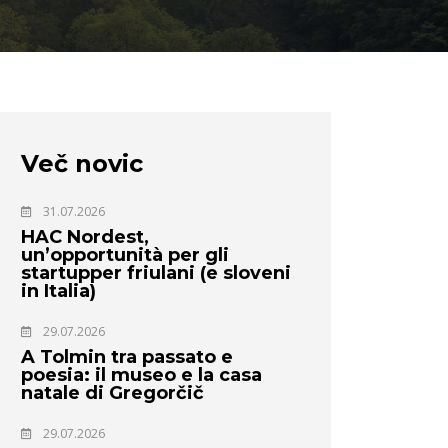
Več novic
31.07.2026
HAC Nordest,
un’opportunità per gli
startupper friulani (e sloveni
in Italia)
29.07.2026
A Tolmin tra passato e
poesia: il museo e la casa
natale di Gregorčič
29.07.2026