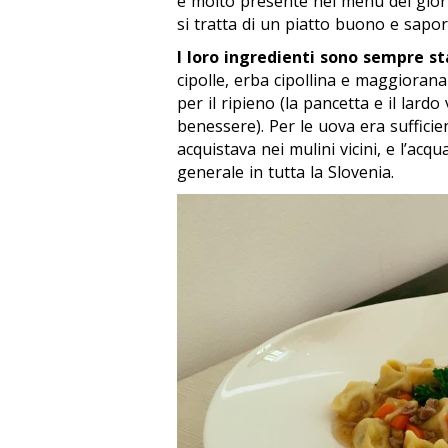
e molto presente nei menù dei gior
si tratta di un piatto buono e sapori
I loro ingredienti sono sempre st
cipolle, erba cipollina e maggiora
per il ripieno (la pancetta e il lar
benessere). Per le uova era sufficien
acquistava nei mulini vicini, e l’acq
generale in tutta la Slovenia.