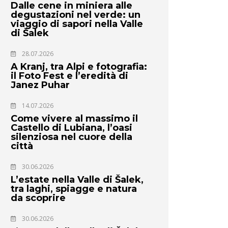
Dalle cene in miniera alle
degustazioni nel verde: un
viaggio di sapori nella Valle
di Šalek
28.07.2026
A Kranj, tra Alpi e fotografia:
il Foto Fest e l’eredità di
Janez Puhar
14.07.2026
Come vivere al massimo il
Castello di Lubiana, l’oasi
silenziosa nel cuore della
città
30.06.2026
L’estate nella Valle di Šalek,
tra laghi, spiagge e natura
da scoprire
30.06.2026