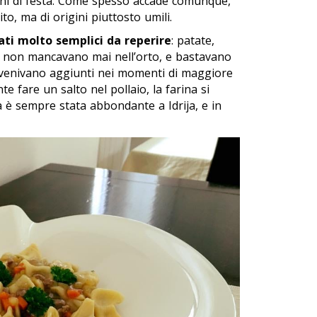
ni di festa. Come spesso accade comunque,
to, ma di origini piuttosto umili.
ati molto semplici da reperire
: patate,
na non mancavano mai nell’orto, e bastavano
do venivano aggiunti nei momenti di maggiore
te fare un salto nel pollaio, la farina si
ua è sempre stata abbondante a Idrija, e in