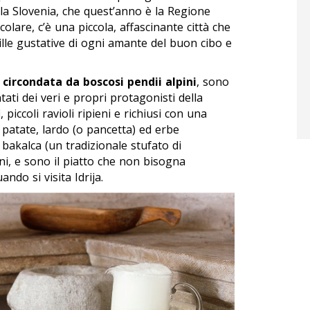
 la Slovenia, che quest’anno è la Regione
olare, c’è una piccola, affascinante città che
ille gustative di ogni amante del buon cibo e
circondata da boscosi pendii alpini
, sono
tati dei veri e propri protagonisti della
i
, piccoli ravioli ripieni e richiusi con una
i patate, lardo (o pancetta) ed erbe
l
bakalca
(un tradizionale stufato di
ni, e sono il piatto che non bisogna
ndo si visita Idrija.