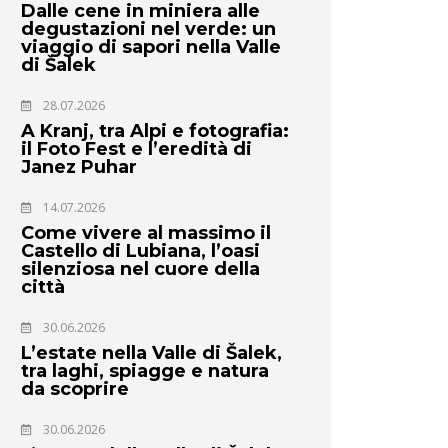
Dalle cene in miniera alle
degustazioni nel verde: un
viaggio di sapori nella Valle
di Šalek
28.07.2026
A Kranj, tra Alpi e fotografia:
il Foto Fest e l’eredità di
Janez Puhar
14.07.2026
Come vivere al massimo il
Castello di Lubiana, l’oasi
silenziosa nel cuore della
città
30.06.2026
L’estate nella Valle di Šalek,
tra laghi, spiagge e natura
da scoprire
30.06.2026