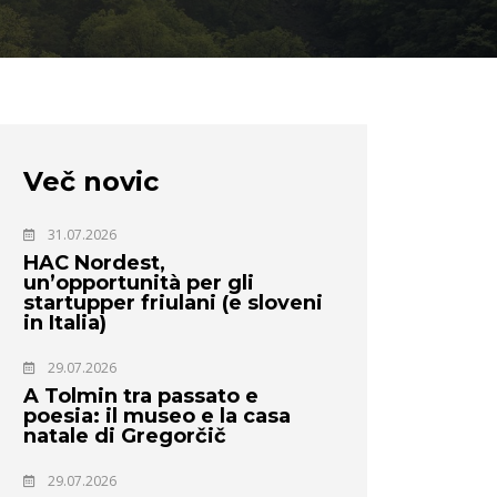
Več novic
31.07.2026
HAC Nordest,
un’opportunità per gli
startupper friulani (e sloveni
in Italia)
29.07.2026
A Tolmin tra passato e
poesia: il museo e la casa
natale di Gregorčič
29.07.2026