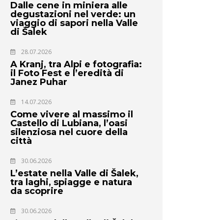
Dalle cene in miniera alle
degustazioni nel verde: un
viaggio di sapori nella Valle
di Šalek
28.07.2026
A Kranj, tra Alpi e fotografia:
il Foto Fest e l’eredità di
Janez Puhar
14.07.2026
Come vivere al massimo il
Castello di Lubiana, l’oasi
silenziosa nel cuore della
città
30.06.2026
L’estate nella Valle di Šalek,
tra laghi, spiagge e natura
da scoprire
30.06.2026