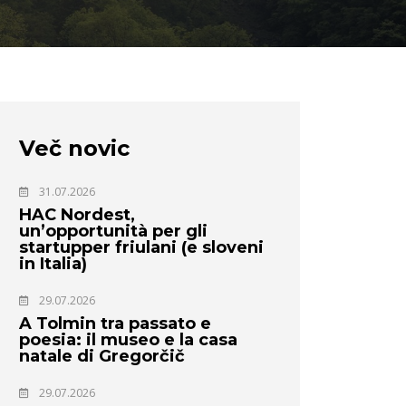
Več novic
31.07.2026
HAC Nordest,
un’opportunità per gli
startupper friulani (e sloveni
in Italia)
29.07.2026
A Tolmin tra passato e
poesia: il museo e la casa
natale di Gregorčič
29.07.2026