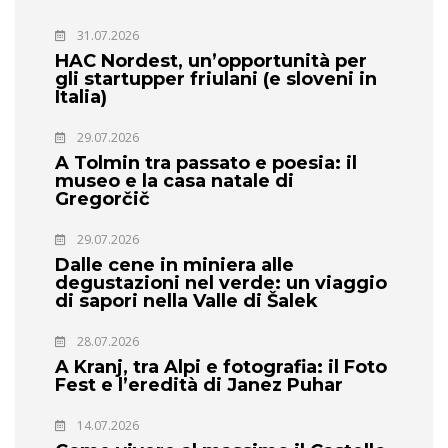
31.07.2026
HAC Nordest, un’opportunità per
gli startupper friulani (e sloveni in
Italia)
29.07.2026
A Tolmin tra passato e poesia: il
museo e la casa natale di
Gregorčič
29.07.2026
Dalle cene in miniera alle
degustazioni nel verde: un viaggio
di sapori nella Valle di Šalek
28.07.2026
A Kranj, tra Alpi e fotografia: il Foto
Fest e l’eredità di Janez Puhar
14.07.2026