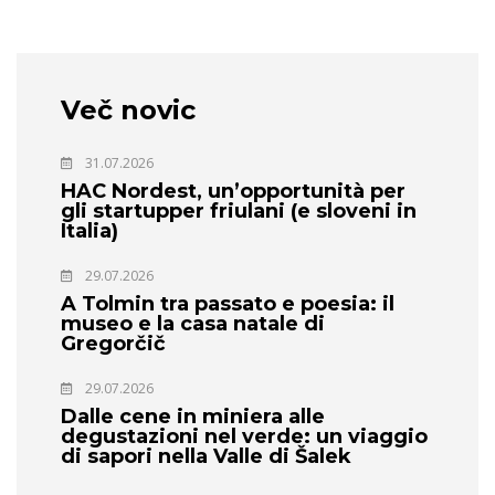
Več novic
31.07.2026
HAC Nordest, un’opportunità per
gli startupper friulani (e sloveni in
Italia)
29.07.2026
A Tolmin tra passato e poesia: il
museo e la casa natale di
Gregorčič
29.07.2026
Dalle cene in miniera alle
degustazioni nel verde: un viaggio
di sapori nella Valle di Šalek