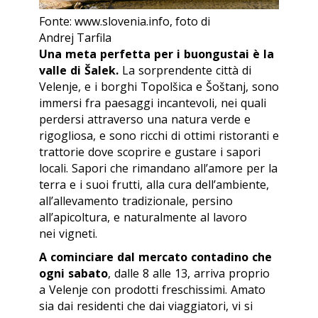
Fonte: www.slovenia.info, foto di
Andrej Tarfila
Una meta perfetta per i buongustai è la
valle di Šalek.
La sorprendente città di
Velenje, e i borghi Topolšica e Šoštanj, sono
immersi fra paesaggi incantevoli, nei quali
perdersi attraverso una natura verde e
rigogliosa, e sono ricchi di ottimi ristoranti e
trattorie dove scoprire e gustare i sapori
locali. Sapori che rimandano all’amore per la
terra e i suoi frutti, alla cura dell’ambiente,
all’allevamento tradizionale, persino
all’apicoltura, e naturalmente al lavoro
nei vigneti.
A cominciare dal mercato contadino che
ogni sabato
, dalle 8 alle 13, arriva proprio
a Velenje con prodotti freschissimi. Amato
sia dai residenti che dai viaggiatori, vi si