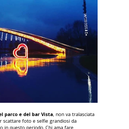
l parco e del bar Vista
, non va tralasciata
 scattare foto e selfie grandiosi da
to in questo periodo. Chi ama fare