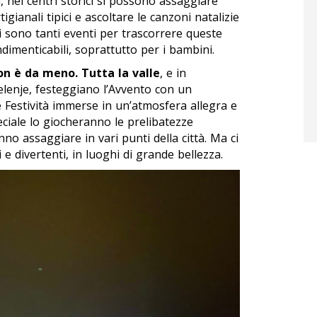
, nei centri storici si possono assaggiare
igianali tipici e ascoltare le canzoni natalizie
 Ci sono tanti eventi per trascorrere queste
dimenticabili, soprattutto per i bambini.
on è da meno. Tutta la valle
, e in
Velenje, festeggiano l’Avvento con un
 Festività immerse in un’atmosfera allegra e
ciale lo giocheranno le prelibatezze
no assaggiare in vari punti della città. Ma ci
 e divertenti, in luoghi di grande bellezza.