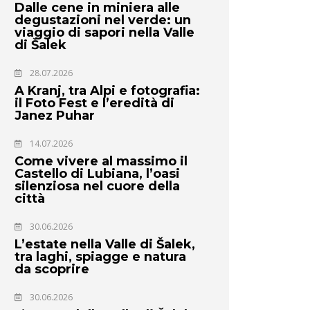
Dalle cene in miniera alle
degustazioni nel verde: un
viaggio di sapori nella Valle
di Šalek
28.07.2026
A Kranj, tra Alpi e fotografia:
il Foto Fest e l’eredità di
Janez Puhar
14.07.2026
Come vivere al massimo il
Castello di Lubiana, l’oasi
silenziosa nel cuore della
città
30.06.2026
L’estate nella Valle di Šalek,
tra laghi, spiagge e natura
da scoprire
30.06.2026