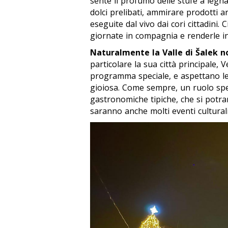
sente il profumo delle stufe a legna
dolci prelibati, ammirare prodotti art
eseguite dal vivo dai cori cittadini.
giornate in compagnia e renderle in
Naturalmente la Valle di Šalek n
particolare la sua città principale, 
programma speciale, e aspettano le
gioiosa. Come sempre, un ruolo spe
gastronomiche tipiche, che si potran
saranno anche molti eventi culturali