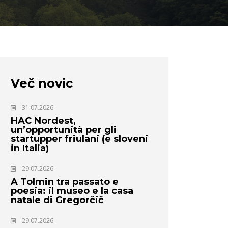
Več novic
31.07.2026
HAC Nordest,
un’opportunità per gli
startupper friulani (e sloveni
in Italia)
29.07.2026
A Tolmin tra passato e
poesia: il museo e la casa
natale di Gregorčič
29.07.2026