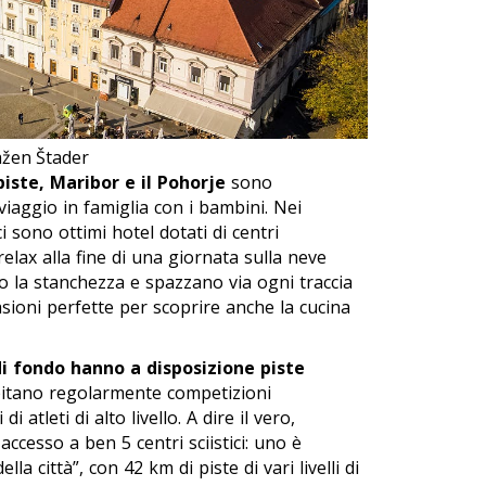
ažen Štader
piste, Maribor e il Pohorje
sono
iaggio in famiglia con i bambini. Nei
i sono ottimi hotel dotati di centri
lax alla fine di una giornata sulla neve
o la stanchezza e spazzano via ogni traccia
casioni perfette per scoprire anche la cucina
 di fondo hanno a disposizione piste
pitano regolarmente competizioni
i atleti di alto livello. A dire il vero,
accesso a ben 5 centri sciistici: uno è
la città”, con 42 km di piste di vari livelli di