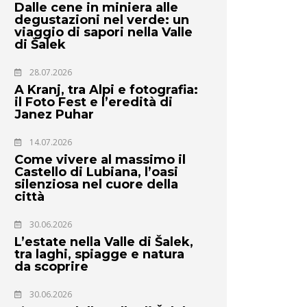
Dalle cene in miniera alle
degustazioni nel verde: un
viaggio di sapori nella Valle
di Šalek
28.07.2026
A Kranj, tra Alpi e fotografia:
il Foto Fest e l’eredità di
Janez Puhar
14.07.2026
Come vivere al massimo il
Castello di Lubiana, l’oasi
silenziosa nel cuore della
città
30.06.2026
L’estate nella Valle di Šalek,
tra laghi, spiagge e natura
da scoprire
30.06.2026