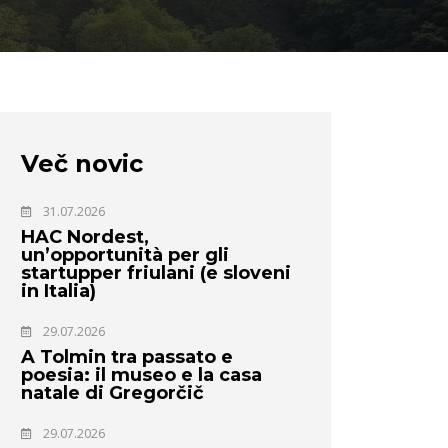
Več novic
31.07.2026
HAC Nordest,
un’opportunità per gli
startupper friulani (e sloveni
in Italia)
29.07.2026
A Tolmin tra passato e
poesia: il museo e la casa
natale di Gregorčič
29.07.2026