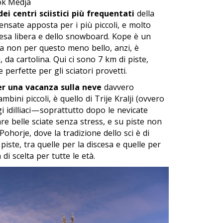
tok Medja
ei centri sciistici più frequentati
della
pensate apposta per i più piccoli, e molto
cesa libera e dello snowboard. Kope è un
 ma non per questo meno bello, anzi, è
 da cartolina. Qui ci sono 7 km di piste,
e perfette per gli sciatori provetti.
per una vacanza sulla neve
davvero
mbini piccoli, è quello di Trije Kralji (ovvero
i idilliaci — soprattutto dopo le nevicate
e belle sciate senza stress, e su piste non
 Pohorje, dove la tradizione dello sci è di
piste, tra quelle per la discesa e quelle per
di scelta per tutte le età.