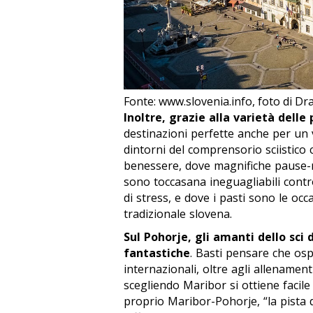
Fonte: www.slovenia.info, foto di Dr
Inoltre, grazie alla varietà delle 
destinazioni perfette anche per un v
dintorni del comprensorio sciistico c
benessere, dove magnifiche pause-re
sono toccasana ineguagliabili contr
di stress, e dove i pasti sono le oc
tradizionale slovena.
Sul Pohorje, gli amanti dello sci
fantastiche
. Basti pensare che os
internazionali, oltre agli allenamenti d
scegliendo Maribor si ottiene facile 
proprio Maribor-Pohorje, “la pista del