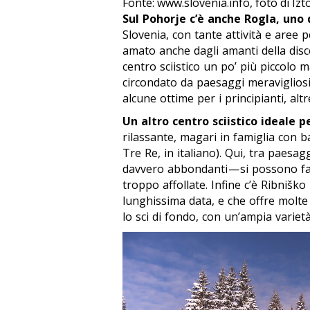
Fonte: www.slovenia.info, foto di Iz
Sul Pohorje c’è anche Rogla, uno d
Slovenia, con tante attività e aree 
amato anche dagli amanti della dis
centro sciistico un po’ più piccolo
circondato da paesaggi meravigliosi,
alcune ottime per i principianti, altr
Un altro centro sciistico ideale 
rilassante, magari in famiglia con ba
Tre Re, in italiano). Qui, tra paesagg
davvero abbondanti — si possono far
troppo affollate. Infine c’è Ribniško
lunghissima data, e che offre molte 
lo sci di fondo, con un’ampia varietà 