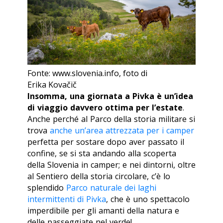
Fonte: www.slovenia.info, foto di
Erika Kovačič
Insomma, una giornata a Pivka è un’idea
di viaggio davvero ottima per l’estate
.
Anche perché al Parco della storia militare si
trova
anche un’area attrezzata per i camper
perfetta per sostare dopo aver passato il
confine, se si sta andando alla scoperta
della Slovenia in camper; e nei dintorni, oltre
al Sentiero della storia circolare, c’è lo
splendido
Parco naturale dei laghi
intermittenti di Pivka
, che è uno spettacolo
imperdibile per gli amanti della natura e
delle passeggiate nel verde!