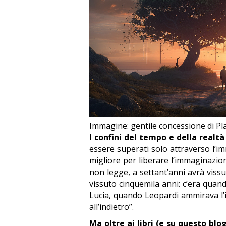
Immagine: gentile concessione di P
I confini del tempo e della realtà
essere superati solo attraverso l’i
migliore per liberare l’immaginazio
non legge, a settant’anni avrà vissu
vissuto cinquemila anni: c’era qua
Lucia, quando Leopardi ammirava l’i
all’indietro”.
Ma oltre ai libri (e su questo b