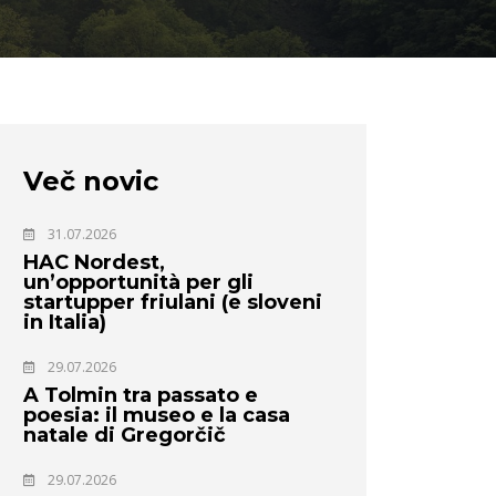
Več novic
31.07.2026
HAC Nordest,
un’opportunità per gli
startupper friulani (e sloveni
in Italia)
29.07.2026
A Tolmin tra passato e
poesia: il museo e la casa
natale di Gregorčič
29.07.2026