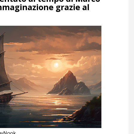
immaginazione grazie al
layNook