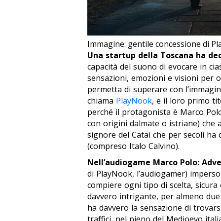
Immagine: gentile concessione di P
Una startup della Toscana ha dec
capacità del suono di evocare in cia
sensazioni, emozioni e visioni per o
permetta di superare con l’immaginaz
chiama
PlayNook
, e il loro primo t
perché il protagonista è Marco Polo
con origini dalmate o istriane) che a
signore del Catai che per secoli ha c
(compreso Italo Calvino).
Nell’audiogame
Marco Polo: Adv
di PlayNook, l’audiogamer) imperso
compiere ogni tipo di scelta, sicur
davvero intrigante, per almeno due 
ha davvero la sensazione di trovarsi 
traffici, nel pieno del Medioevo ital