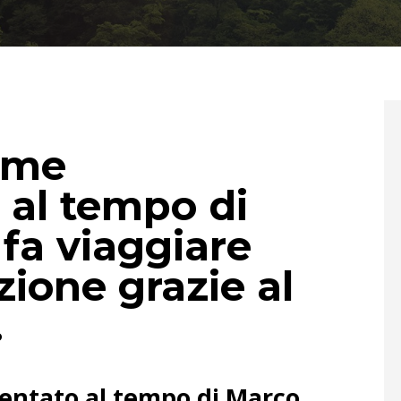
ame
 al tempo di
fa viaggiare
ione grazie al
…
ntato al tempo di Marco