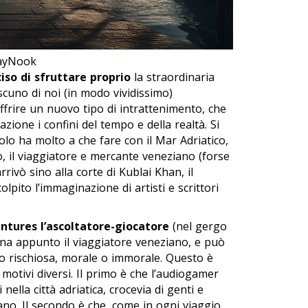
layNook
iso di sfruttare proprio
la straordinaria
scuno di noi (in modo vividissimo)
ffrire un nuovo tipo di intrattenimento, che
ione i confini del tempo e della realtà. Si
itolo ha molto a che fare con il Mar Adriatico,
, il viaggiatore e mercante veneziano (forse
rrivò sino alla corte di Kublai Khan, il
olpito l’immaginazione di artisti e scrittori
entures
l’ascoltatore-giocatore
(nel gergo
na appunto il viaggiatore veneziano, e può
a o rischiosa, morale o immorale. Questo è
motivi diversi. Il primo è che l’audiogamer
nella città adriatica, crocevia di genti e
iano. Il secondo è che, come in ogni viaggio