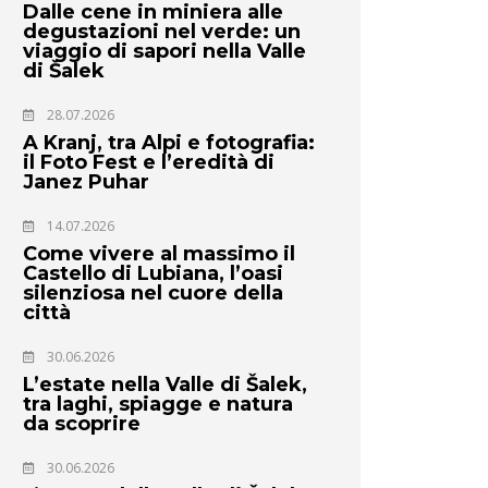
Dalle cene in miniera alle
degustazioni nel verde: un
viaggio di sapori nella Valle
di Šalek
28.07.2026
A Kranj, tra Alpi e fotografia:
il Foto Fest e l’eredità di
Janez Puhar
14.07.2026
Come vivere al massimo il
Castello di Lubiana, l’oasi
silenziosa nel cuore della
città
30.06.2026
L’estate nella Valle di Šalek,
tra laghi, spiagge e natura
da scoprire
30.06.2026