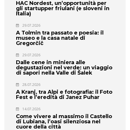
HAC Nordest, un’opportunità per
gli startupper friulani (e sloveni in
Italia)
29.07.2026
A Tolmin tra passato e poesia: il
museo e la casa natale di
Gregorčič
29.07.2026
Dalle cene in miniera alle
degustazioni nel verde: un viaggio
di sapori nella Valle di Šalek
28.07.2026
A Kranj, tra Alpi e fotografia: il Foto
Fest e l’eredità di Janez Puhar
14.07.2026
Come vivere al massimo il Castello
di Lubiana, l’oasi silenziosa nel
cuore della città