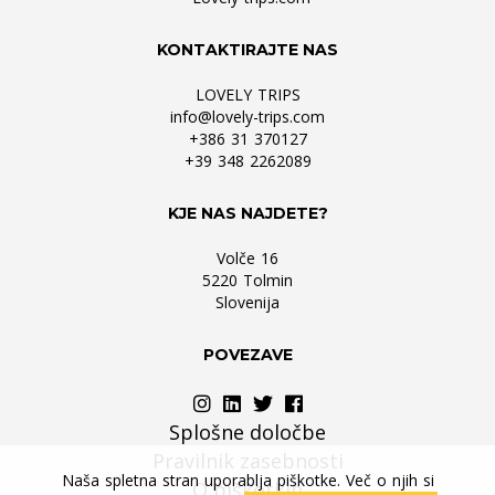
KONTAKTIRAJTE NAS
LOVELY TRIPS
info@lovely-trips.com
+386 31 370127
+39 348 2262089
KJE NAS NAJDETE?
Volče 16
5220 Tolmin
Slovenija
POVEZAVE
Splošne določbe
Pravilnik zasebnosti
Naša spletna stran uporablja piškotke. Več o njih si
O piškotkih