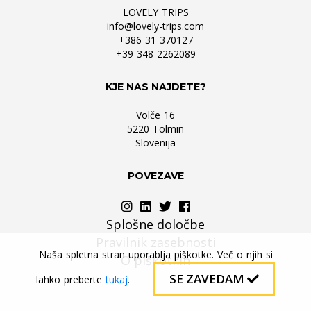
LOVELY TRIPS
info@lovely-trips.com
+386 31 370127
+39 348 2262089
KJE NAS NAJDETE?
Volče 16
5220 Tolmin
Slovenija
POVEZAVE
Splošne določbe
Pravilnik zasebnosti
Naša spletna stran uporablja piškotke. Več o njih si
O piškotkih
SE ZAVEDAM
lahko preberte
tukaj
.