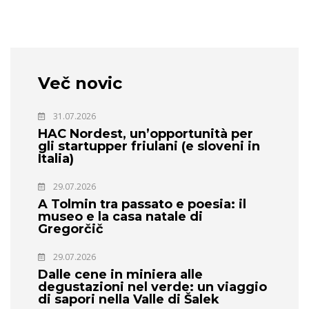
Več novic
31.07.2026
HAC Nordest, un’opportunità per
gli startupper friulani (e sloveni in
Italia)
29.07.2026
A Tolmin tra passato e poesia: il
museo e la casa natale di
Gregorčič
29.07.2026
Dalle cene in miniera alle
degustazioni nel verde: un viaggio
di sapori nella Valle di Šalek