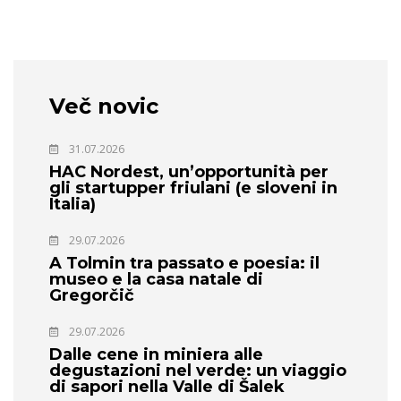
Več novic
31.07.2026
HAC Nordest, un’opportunità per
gli startupper friulani (e sloveni in
Italia)
29.07.2026
A Tolmin tra passato e poesia: il
museo e la casa natale di
Gregorčič
29.07.2026
Dalle cene in miniera alle
degustazioni nel verde: un viaggio
di sapori nella Valle di Šalek