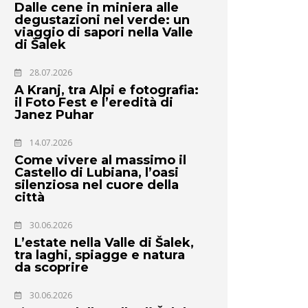
Dalle cene in miniera alle
degustazioni nel verde: un
viaggio di sapori nella Valle
di Šalek
28.07.2026
A Kranj, tra Alpi e fotografia:
il Foto Fest e l’eredità di
Janez Puhar
14.07.2026
Come vivere al massimo il
Castello di Lubiana, l’oasi
silenziosa nel cuore della
città
30.06.2026
L’estate nella Valle di Šalek,
tra laghi, spiagge e natura
da scoprire
30.06.2026