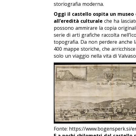
storiografia moderna.
Oggi il castello ospita un museo 
all’eredità culturale
che ha lasciat
possono ammirare la copia originale 
serie di arti grafiche raccolta nell’I
topografia. Da non perdere anche la
400 mappe storiche, che arricchisce
solo un viaggio nella vita di Valvaso
Fonte: https://www.bogensperk.si/e
E a pochi chilometri dal castello 