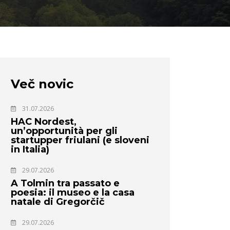
Več novic
31.07.2026
HAC Nordest,
un’opportunità per gli
startupper friulani (e sloveni
in Italia)
29.07.2026
A Tolmin tra passato e
poesia: il museo e la casa
natale di Gregorčič
29.07.2026