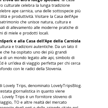
ro culturale celebra la lunga tradizione
celebre ape carnica, una delle sottospecie più
ità e produttività. Visitare la Casa dell’Ape
 patrimonio che unisce natura, cultura e
onali di allevamento alle moderne pratiche di
ni di miele e prodotti locali.
nšperk e alla Casa dell’Ape della Carniola
ltura e tradizioni autentiche. Da un lato il
e che ha ospitato uno dei più grandi
rta di un mondo legato alle api, simbolo di
Ed è un’idea di viaggio perfetta per chi cerca
ondo con le radici della Slovenia.
 di Lovely Trips, denominato LovelyTripsBlog.
stata giornalistica in quanto viene
. Lovely Trips è un fornitore sloveno di
viaggio, TO e altre realtà del mercato
proposte degli enti e delle aziende citate nel