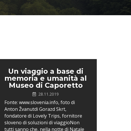
Un viaggio a base di
memoria e umanità al
Museo di Caporetto
28.11.2019
Fonte: www.slovenia.info, foto di
Anton Žvanutdi Gorazd Skrt,
fondatore di Lovely Trips, fornitore
sloveno di soluzioni di viaggioNon
tutti sanno che, nella notte di Natale