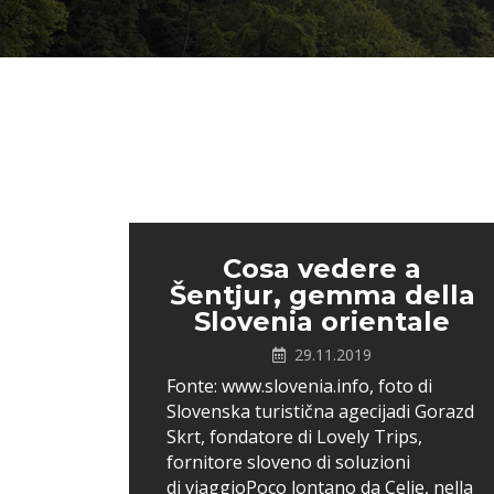
Cosa vedere a
Šentjur, gemma della
Slovenia orientale
29.11.2019
Fonte: www.slovenia.info, foto di
Slovenska turistična agecijadi Gorazd
Skrt, fondatore di Lovely Trips,
fornitore sloveno di soluzioni
di viaggioPoco lontano da Celje, nella