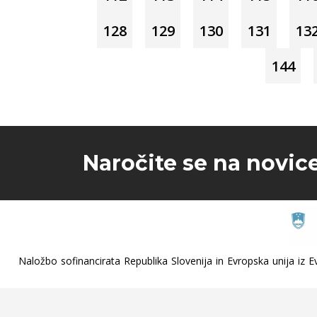
128
129
130
131
13
144
Naročite se na novic
Naložbo sofinancirata Republika Slovenija in Evropska unija iz Ev