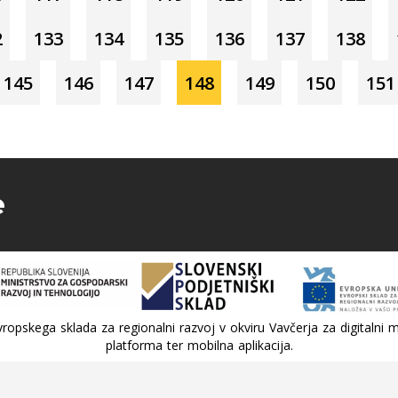
2
133
134
135
136
137
138
145
146
147
148
149
150
151
e
ropskega sklada za regionalni razvoj v okviru Vavčerja za digitalni m
platforma ter mobilna aplikacija.