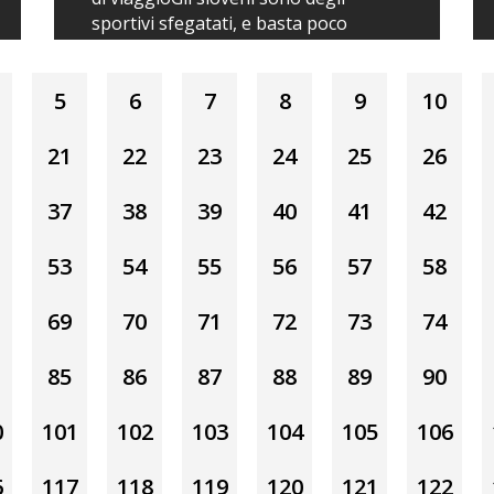
sportivi sfegatati, e basta poco
tempo in Slovenia...
Preberite več...
5
6
7
8
9
10
21
22
23
24
25
26
37
38
39
40
41
42
53
54
55
56
57
58
69
70
71
72
73
74
85
86
87
88
89
90
0
101
102
103
104
105
106
6
117
118
119
120
121
122