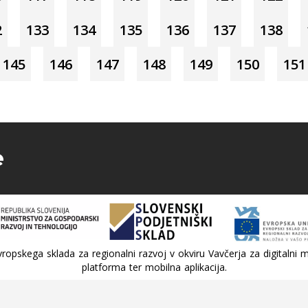
2
133
134
135
136
137
138
145
146
147
148
149
150
151
e
ropskega sklada za regionalni razvoj v okviru Vavčerja za digitalni m
platforma ter mobilna aplikacija.