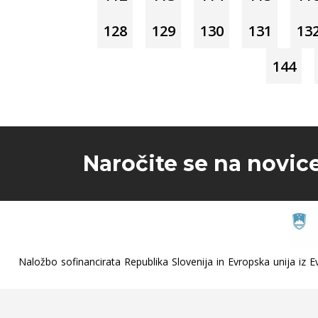
128
129
130
131
13
144
Naročite se na novic
Naložbo sofinancirata Republika Slovenija in Evropska unija iz Ev