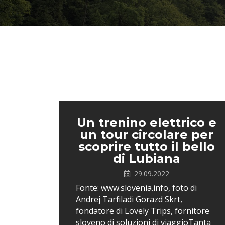
Un trenino elettrico e
un tour circolare per
scoprire tutto il bello
di Lubiana
29.09.2022
Fonte: www.slovenia.info, foto di
Andrej Tarfiladi Gorazd Skrt,
fondatore di Lovely Trips, fornitore
sloveno di soluzioni di viaggioTanta