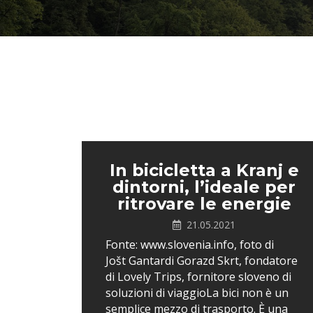
In bicicletta a Kranj e
dintorni, l’ideale per
ritrovare le energie
21.05.2021
Fonte: www.slovenia.info, foto di
Jošt Gantardi Gorazd Skrt, fondatore
di Lovely Trips, fornitore sloveno di
soluzioni di viaggioLa bici non è un
semplice mezzo di trasporto. È una