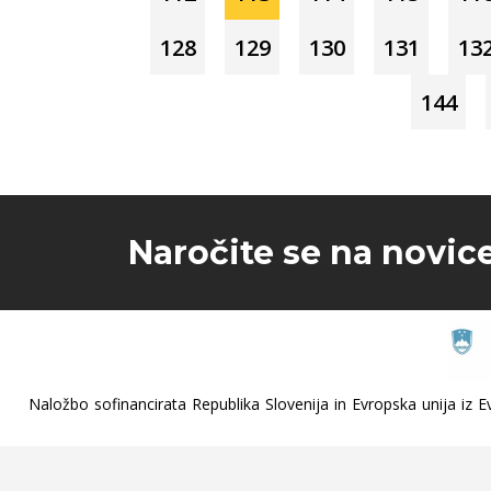
128
129
130
131
13
144
Naročite se na novic
Naložbo sofinancirata Republika Slovenija in Evropska unija iz Ev