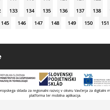
2
133
134
135
136
137
138
145
146
147
148
149
150
151
e
ropskega sklada za regionalni razvoj v okviru Vavčerja za digitalni m
platforma ter mobilna aplikacija.