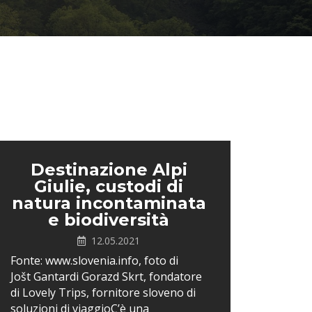
Destinazione Alpi
Giulie, custodi di
natura incontaminata
e biodiversità
12.05.2021
Fonte: www.slovenia.info, foto di
Jošt Gantardi Gorazd Skrt, fondatore
di Lovely Trips, fornitore sloveno di
soluzioni di viaggioC’è una